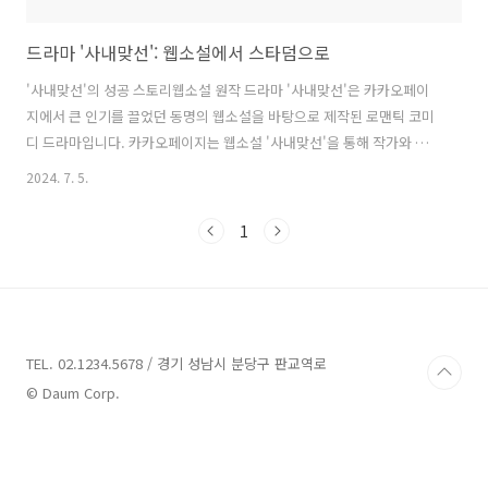
드라마 '사내맞선': 웹소설에서 스타덤으로
'사내맞선'의 성공 스토리웹소설 원작 드라마 '사내맞선'은 카카오페이
지에서 큰 인기를 끌었던 동명의 웹소설을 바탕으로 제작된 로맨틱 코미
디 드라마입니다. 카카오페이지는 웹소설 '사내맞선'을 통해 작가와 시
청자 모두에게 큰 홍보 효과를 안겨주었습니다. 드라마는 흥미진진한 스
2024. 7. 5.
토리와 매력적인 캐릭터로 많은 팬들의 사랑을 받았으며, 특히 안효섭과
김세정의 주연으로 더욱 주목받았습니다. 주연 배우들의 스타덤안효섭
1
과 김세정은 '사내맞선'을 통해 스타덤에 올랐습니다. 두 배우의 뛰어난
연기력과 케미스트리는 많은 시청자들에게 큰 인상을 남겼으며, 이 드라
마는 두 배우의 경력에 있어서 중요한 전환점이 되었습니다. 특히, 드라
마에서 비비고를 광고주로 하여 다양한 PPL(Product Placement)이 이
루어지면서, 비..
TEL. 02.1234.5678 / 경기 성남시 분당구 판교역로
© Daum Corp.