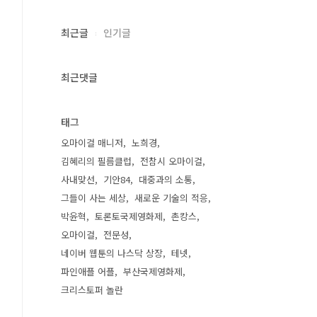
최근글
인기글
최근댓글
태그
오마이걸 매니저
노희경
김혜리의 필름클럽
전참시 오마이걸
사내맞선
기안84
대중과의 소통
그들이 사는 세상
새로운 기술의 적응
박윤혁
토론토국제영화제
촌캉스
오마이걸
전문성
네이버 웹툰의 나스닥 상장
테넷
파인애플 어플
부산국제영화제
크리스토퍼 놀란