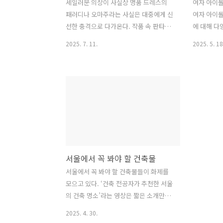
세일러문 의상이 사실상 명품 드레스의
여자 아이돌
패러디나 오마주라는 사실은 대중에게 신
여자 아이돌
선한 충격으로 다가온다. 작품 속 판타지
에 대해 다
의상들이 단순한 상상이 아니라 오뜨 꾸
거에는 노
2025. 7. 11.
2025. 5. 18
뛰르 드레스와 명품 브랜드에서 차용된
를 이루었다
실물 디자인이라는 지적은, 창작의 자유
된 섹시함이
와 저작권 사이의 경계를 다시금 돌아보
패션에 섹
게 만든다. 특히 해당 작가가 금수저 출신
섹시가 주된
이라는 사실은, 패션 감각의 원천을 가늠
중 하나로 변
하게 해주는 흥미로운 단서로 받아들여진
업의 발달과
다.하이패션을 체화한 작가의 성장 배경
화로 볼 수
작가의 성장 환경은 하이패션에 대한 감
돌의 평균
수성과 미적 기준을 자연스럽게 높였다는
섹시 컨셉이
서울에서 꼭 봐야 할 건축물
의견이 많다. 어릴 적부터 포르쉐를 끌고
여성 팬층의
다니고, 지안프랑코 페레와 같은 디자이
자 아이돌 
서울에서 꼭 봐야 할 건축물들이 화제를
너 브랜드의 의류를 착용하며 자란 경험
꼽힌다. 예
모으고 있다. ‘건축 전공자가 추천한 서울
은, 일반적인 기준과는 전혀 다른 미적 체
이었으나, 
의 건축 명소’라는 영상은 짧은 소개만으
계를 형성했을 가능성이 크다. 대한항공
아졌다. 여
로도 수많은 관심과 찬사를 불러일으켰
2025. 4. 30.
승무원 유니폼을 ..
다는..
다. 다만 빠른 전개와 설명 부족에 아쉬움