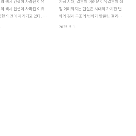
의 섹시 컨셉이 사라진 이유
지금 시대, 결혼이 어려운 이유결혼이 점
의 섹시 컨셉이 사라진 이유
점 어려워지는 현실은 시대의 가치관 변
양한 의견이 제기되고 있다. 과
화와 경제 구조의 변화가 맞물린 결과다.
골적이고 자극적인 섹시함이 주
‘지금 시대, 결혼이 어려운 이유’라는 주
.
2025. 5. 1.
면, 현재는 감각적이고 세련
제에 쏟아진 다양한 댓글은 우리 사회의
 주를 이루고 있다. 춤, 노래,
단면을 그대로 보여준다. 그 안에는 직업,
시함이 자연스럽게 녹아들며,
연봉, 세대 간 인식 차이에 대한 냉소와 분
 콘셉트가 아닌 여러 스타일
노, 그리고 씁쓸한 현실 인식이 담겨 있다.
화하고 있다. 이는 K-POP 산
세대 간 인식 차이, 여전히 깊은 골5060세
 글로벌 시장 확장에 따른 변
대가 겪었던 경제 환경과 지금의 청년 세
 있다. 특히 3세대 이후로 아이
대가 마주한 현실은 너무나 다르다. 과거
 연령이 낮아지면서 노골적인
에는 대출 없이도 집을 살 수 있었고, 직장
 어려워졌다는 의견이 많다.
만 있어도 결혼이 가능했다. 지금은 정반
 증가와 마케팅 전략 변화여
대다. “그 시절은 개나 소나 집을 살 수 있
팬층의 변화도 중요한 이유로
었다”, “적금 통장 하나면 충분했다”는 댓
전에는 남성 팬이 주요 소비층
글은 과거의 상대적 여유를 회상하며, 지
최근에는 여성 팬의 비중이 높
금 청년들을 게으르다고 단정짓는 기성세
성 팬들은 노골적인 섹시함보
대를 비판한다...