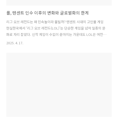
롤, 텐센트 인수 이후의 변화와 글로벌화의 한계
리그 오브 레전드는 왜 민속놀이라 불릴까? 텐센트 시대의 고인물 게임
현실한국에서 ‘리그 오브 레전드(LOL)’는 단순한 게임을 넘어 일종의 문
화로 자리 잡았다. 신작 게임이 수없이 쏟아지는 가운데도 LOL은 여전히
국민 게임처럼 취급되며, 세대와 세대를 관통해 이어지고 있다. 이번 글
2025. 4. 17.
에서는 LOL이 현재 처한 상황과 문제점, 그리고 앞으로의 과제를 서술형
으로 짚어본다.리그 오브 레전드가 ‘민속놀이’라는 별명을 얻게 된 데에
는 그만한 이유가 있다. 이 게임은 2009년 처음 출시된 이후 지금까지 한
결같은 구조를 유지해왔다. 매 시즌마다 챔피언이 추가되고 시스템이 조
금씩 개선되지만, 기본적인 게임 방식은 크게 변하지 않았다. 그만큼 유
저들은 익숙한 틀 안에서 계속 같은 흐름을 반복하게 되었고, 게임 자체
가..