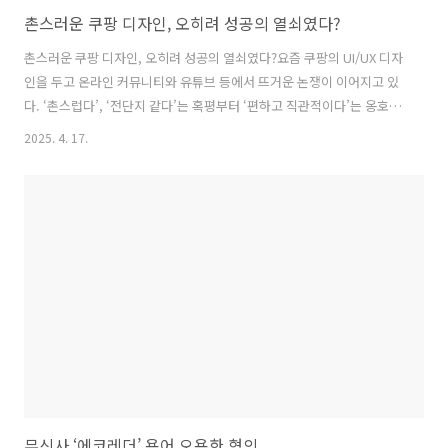
촌스러운 쿠팡 디자인, 오히려 성공의 열쇠였다?
촌스러운 쿠팡 디자인, 오히려 성공의 열쇠였다?요즘 쿠팡의 UI/UX 디자
인을 두고 온라인 커뮤니티와 유튜브 등에서 뜨거운 논쟁이 이어지고 있
다. ‘촌스럽다’, ‘전단지 같다’는 혹평부터 ‘편하고 직관적이다’는 옹호까
지 다양한 의견이 오간다. 이러한 논의는 결국 “촌스러운 쿠팡 디자인, 오
2025. 4. 17.
히려 성공의 열쇠였다?”라는 질문으로 모인다.촌스러운 디자인? 그 안의
전략적 의도쿠팡 디자인이 촌스럽다는 지적은 꾸준히 제기돼 왔다. 전단
지를 연상시키는 강렬한 색감, 통일성 없는 구성, 산만한 배너들이 그 대
표적인 예다. 특히 디자인을 직업으로 삼은 사용자들은 시각적 부담감과
정돈되지 않은 인터페이스에 강한 불만을 드러낸다. 반면 사용자 편의성
과 직관성을 중시하는 다수의 일반 이용자들은 불편을 느끼지 못하거나
오히려..
무신사 ‘에코레더’ 용어 오용한 혐의