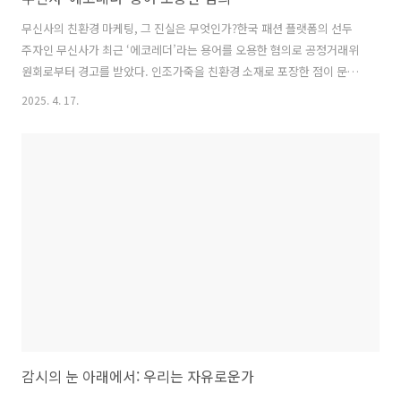
무신사의 친환경 마케팅, 그 진실은 무엇인가?한국 패션 플랫폼의 선두
주자인 무신사가 최근 ‘에코레더’라는 용어를 오용한 혐의로 공정거래위
원회로부터 경고를 받았다. 인조가죽을 친환경 소재로 포장한 점이 문제
가 되었고, 이는 단순한 실수로 보기 어려운 소비자 기만 행위라는 비판
2025. 4. 17.
을 받고 있다. “무신사의 친환경 마케팅은 어디까지 진실인가”라는 질문
이 남겨졌다. 이는 단지 하나의 브랜드 문제를 넘어서, 패션 산업 전반의
마케팅 윤리를 되돌아보게 만드는 계기가 되고 있다.‘에코레더’라는 이
름 아래 숨겨진 것들무신사가 사용한 ‘에코레더’, ‘비건레더’라는 표현은
일견 그럴듯해 보이지만 실제로는 폴리우레탄(PU)이나 폴리염화비닐
(PVC) 등 합성소재로 만든 인조가죽을 의미한다. 이러한 소재는 자연분
해되지 않으며, 생..
감시의 눈 아래에서: 우리는 자유로운가