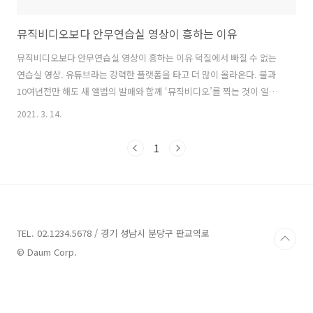
뮤직비디오보다 안무연습실 영상이 흥하는 이유
뮤직비디오보다 안무연습실 영상이 흥하는 이유 덕질에서 빠질 수 없는
연습실 영상. 유튜브라는 강력한 플랫폼을 타고 더 많이 올라온다. 불과
10여년전만 해도 새 앨범의 발매와 함께 ‘뮤직비디오’를 찍는 것이 일반
적이었다. 몇년사이 안무연습영상이 더 많은 호응을 얻게되었다. 대체 왜
2021. 3. 14.
일까. - 안무연습영상은 뮤직비디오보다 아티스트에대한 더 많은 정보를
제공한다. 덕질 좀 해봤다는 사람이라면 공감하겠지만 우리는 아티스트
1
의 풀셋팅된 ‘멋진’ 모습보다 ‘자연스러운’ 혹은 ‘일상적인’ 모습에 더 반
응한다. 어떠면 내 아티스트 , 일상적인 모습 조.차. 이쁜 아.티.스.트 이
길 바라는 마음일수도 있겠다. 그런 의미에서 안무연습영상은 자연스럽
고 일상 그대로의 모습(처럼 업로드된다)을 볼 수 있는 합리적인 루트가
된다...
TEL. 02.1234.5678 / 경기 성남시 분당구 판교역로
© Daum Corp.